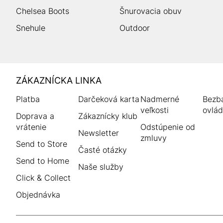
Chelsea Boots
Šnurovacia obuv
Snehule
Outdoor
HUMANIC
ZÁKAZNÍCKA LINKA
Footer
Platba
Darčeková karta
Nadmerné
Bezba
veľkosti
ovlád
Doprava a
Zákaznícky klub
vrátenie
Odstúpenie od
Newsletter
zmluvy
Send to Store
Časté otázky
Send to Home
Naše služby
Click & Collect
Objednávka