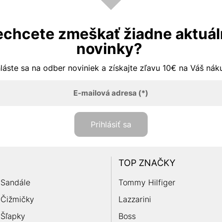
chcete zmeškať žiadne aktuá
novinky?
hláste sa na odber noviniek a získajte zľavu 10€ na Váš ná
E-mailová adresa
(*)
Prihlásiť sa
TOP ZNAČKY
Sandále
Tommy Hilfiger
Čižmičky
Lazzarini
Šľapky
Boss