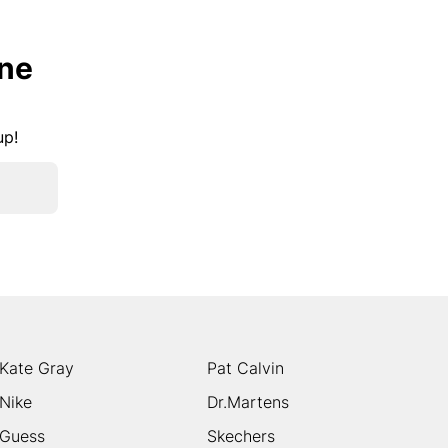
lne
kup!
Kate Gray
Pat Calvin
Nike
Dr.Martens
Guess
Skechers