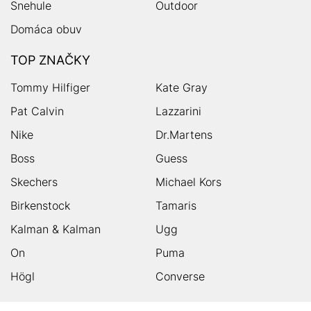
Snehule
Outdoor
Domáca obuv
TOP ZNAČKY
Tommy Hilfiger
Kate Gray
Pat Calvin
Lazzarini
Nike
Dr.Martens
Boss
Guess
Skechers
Michael Kors
Birkenstock
Tamaris
Kalman & Kalman
Ugg
On
Puma
Högl
Converse
HUMANIC