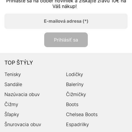
Prihláste sa na odber noviniek a získajte zľavu 10€ na
Váš nákup!
E-mailová adresa
(*)
Prihlásiť sa
TOP ŠTÝLY
Tenisky
Lodičky
Sandále
Baleríny
Nazúvacia obuv
Čižmičky
Čižmy
Boots
Šľapky
Chelsea Boots
Šnurovacia obuv
Espadrilky