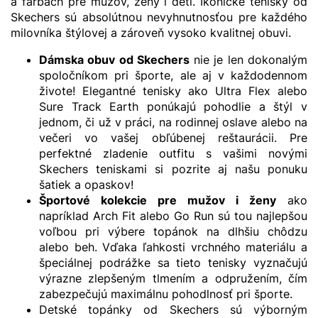
a farbách pre mužov, ženy i deti. Ikonické tenisky od
Skechers sú absolútnou nevyhnutnosťou pre každého
milovníka štýlovej a zároveň vysoko kvalitnej obuvi.
Dámska obuv od Skechers
nie je len dokonalým
spoločníkom pri športe, ale aj v každodennom
živote! Elegantné tenisky ako Ultra Flex alebo
Sure Track Earth ponúkajú pohodlie a štýl v
jednom, či už v práci, na rodinnej oslave alebo na
večeri vo vašej obľúbenej reštaurácii. Pre
perfektné zladenie outfitu s vašimi novými
Skechers teniskami si pozrite aj našu ponuku
šatiek
a
opaskov
!
Športové kolekcie pre mužov i ženy
ako
napríklad Arch Fit alebo Go Run sú tou najlepšou
voľbou pri výbere topánok na dlhšiu chôdzu
alebo beh. Vďaka ľahkosti vrchného materiálu a
špeciálnej podrážke sa tieto tenisky vyznačujú
výrazne zlepšeným tlmením a odpružením, čím
zabezpečujú maximálnu pohodlnosť pri športe.
Detské topánky
od Skechers sú výborným