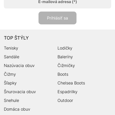
E-mailová adresa
(*)
Prihlásiť sa
TOP ŠTÝLY
Tenisky
Lodičky
Sandále
Baleríny
Nazúvacia obuv
Čižmičky
Čižmy
Boots
Šľapky
Chelsea Boots
Šnurovacia obuv
Espadrilky
Snehule
Outdoor
Domáca obuv