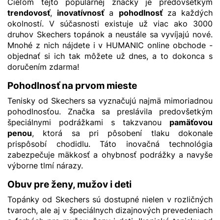
Cieľom tejto populárnej značky je predovšetkým
trendovosť
,
inovatívnosť
a
pohodlnosť
za každých
okolností. V súčasnosti existuje už viac ako 3000
druhov Skechers topánok a neustále sa vyvíjajú nové.
Mnohé z nich nájdete i v HUMANIC online obchode -
objednať si ich tak môžete už dnes, a to dokonca s
doručením zdarma!
Pohodlnosť na prvom mieste
Tenisky od Skechers sa vyznačujú najmä mimoriadnou
pohodlnosťou. Značka sa preslávila predovšetkým
špeciálnymi podrážkami s takzvanou
pamäťovou
penou
, ktorá sa pri pôsobení tlaku dokonale
prispôsobí chodidlu. Táto inovačná technológia
zabezpečuje mäkkosť a ohybnosť podrážky a navyše
výborne tlmí nárazy.
Obuv pre ženy, mužov i deti
Topánky od Skechers sú dostupné nielen v rozličných
tvaroch, ale aj v špeciálnych dizajnových prevedeniach