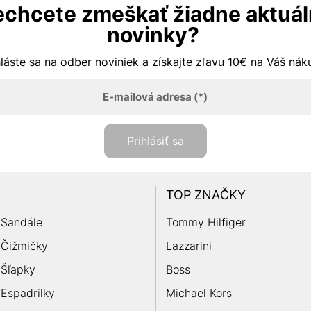
chcete zmeškať žiadne aktuá
novinky?
hláste sa na odber noviniek a získajte zľavu 10€ na Váš ná
E-mailová adresa
(*)
Prihlásiť sa
TOP ZNAČKY
Sandále
Tommy Hilfiger
Čižmičky
Lazzarini
Šľapky
Boss
Espadrilky
Michael Kors