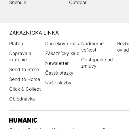
Snehule
Outdoor
HUMANIC
ZÁKAZNÍCKA LINKA
Footer
Platba
Darčeková karta
Nadmerné
Bezba
veľkosti
ovlád
Doprava a
Zákaznícky klub
vrátenie
Odstúpenie od
Newsletter
zmluvy
Send to Store
Časté otázky
Send to Home
Naše služby
Click & Collect
Objednávka