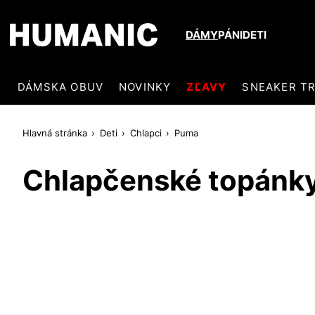
DÁMY
PÁNI
DETI
DÁMSKA OBUV
NOVINKY
ZĽAVY
SNEAKER T
Hlavná stránka
Deti
Chlapci
Puma
Chlapčenské topán