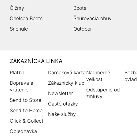
Čižmy
Boots
Chelsea Boots
Šnurovacia obuv
Snehule
Outdoor
HUMANIC
ZÁKAZNÍCKA LINKA
Footer
Platba
Darčeková karta
Nadmerné
Bezba
veľkosti
ovlád
Doprava a
Zákaznícky klub
vrátenie
Odstúpenie od
Newsletter
zmluvy
Send to Store
Časté otázky
Send to Home
Naše služby
Click & Collect
Objednávka