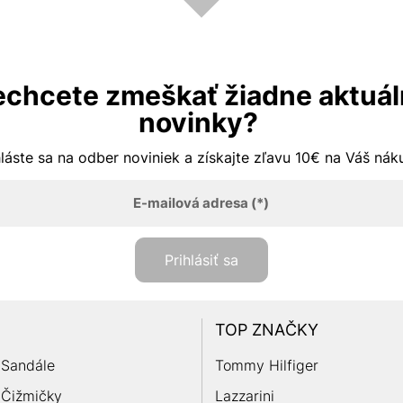
chcete zmeškať žiadne aktuá
novinky?
hláste sa na odber noviniek a získajte zľavu 10€ na Váš ná
E-mailová adresa
(*)
Prihlásiť sa
TOP ZNAČKY
Sandále
Tommy Hilfiger
Čižmičky
Lazzarini