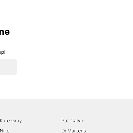
lne
kup!
Kate Gray
Pat Calvin
Nike
Dr.Martens