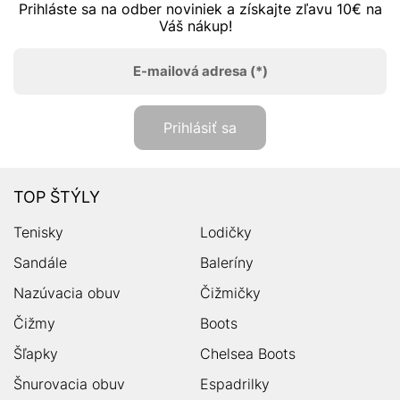
Prihláste sa na odber noviniek a získajte zľavu 10€ na
Váš nákup!
E-mailová adresa
(*)
Prihlásiť sa
TOP ŠTÝLY
Tenisky
Lodičky
Sandále
Baleríny
Nazúvacia obuv
Čižmičky
Čižmy
Boots
Šľapky
Chelsea Boots
Šnurovacia obuv
Espadrilky