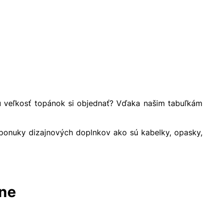
kú veľkosť topánok si objednať? Vďaka našim tabuľkám
 ponuky dizajnových doplnkov ako sú kabelky, opasky,
lne