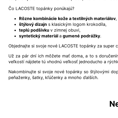
Čo LACOSTE topánky ponúkajú?
Rôzne kombinácie kože a textilných materiálov
,
štýlový dizajn
s klasickým logom krokodíla,
teplú podšívku
v zimnej obuvi,
syntetický materiál
a
gumené podrážky
.
Objednajte si svoje nové LACOSTE topánky za super
Už za pár dní ich môžete mať doma, a to s doručením
veľkostí nájdete tú vhodnú veľkosť jednoducho a rýchl
Nakombinujte si svoje nové topánky so štýlovými dopl
peňaženky, šatky, kľúčenky a mnoho ďalších.
Ne