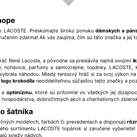
hope
čky LACOSTE. Preskúmajte širokú ponuku
dámskych
a
pán
ením zdarma! Ak vás zaujíma, čím sú táto značka a jej top
áč René Lacoste, a pôvodne sa preslávila najmä svojimi
i
šaty, nohavice, parfumy a samozrejme, topánky. LACOSTE, 
ybrala náhodou. Mladý tenisový hráč si za svoj výkon na t
e
logo krokodíla
neoddeliteľnou súčasťou tejto značky a po
a
optimizmu
, ktoré sú prítomné vo všetkých jej dizajno
ého hospodárstva, dobročinných akcií a charitatívnych zbi
o šatníka
čných modeloch, farbách či prevedeniach a disponujú
rôzn
ého sortimentu LACOSTE topánok si zaručene vyberiete!
dajú sviežy nádych.