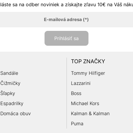
hláste sa na odber noviniek a získajte zľavu 10€ na Váš ná
E-mailová adresa
(*)
Prihlásiť sa
TOP ZNAČKY
Sandále
Tommy Hilfiger
Čižmičky
Lazzarini
Šľapky
Boss
Espadrilky
Michael Kors
Domáca obuv
Kalman & Kalman
Puma