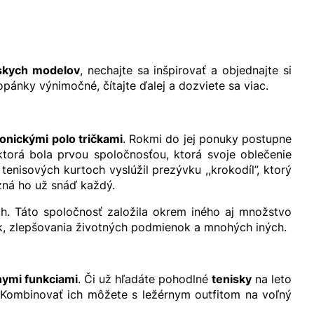
skych modelov
, nechajte sa inšpirovať a objednajte si
ánky výnimočné, čítajte ďalej a dozviete sa viac.
konickými polo tričkami
. Rokmi do jej ponuky postupne
ktorá bola prvou spoločnosťou, ktorá svoje oblečenie
enisových kurtoch vyslúžil prezývku ,,krokodíl”, ktorý
zná ho už snáď každý.
ch. Táto spoločnosť založila okrem iného aj množstvo
erok, zlepšovania životných podmienok a mnohých iných.
ymi funkciami
. Či už hľadáte pohodlné
tenisky
na leto
 Kombinovať ich môžete s ležérnym outfitom na voľný