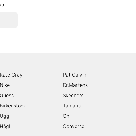
kup!
Kate Gray
Pat Calvin
Nike
Dr.Martens
Guess
Skechers
Birkenstock
Tamaris
Ugg
On
Högl
Converse