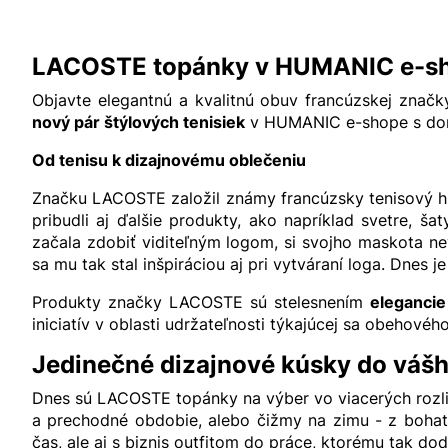
LACOSTE topánky v HUMANIC e-s
Objavte elegantnú a kvalitnú obuv francúzskej zna
nový pár štýlových tenisiek
v HUMANIC e-shope s doruč
Od tenisu k dizajnovému oblečeniu
Značku LACOSTE založil známy francúzsky tenisový hr
pribudli aj ďalšie produkty, ako napríklad svetre, 
začala zdobiť viditeľným logom, si svojho maskota nev
sa mu tak stal inšpiráciou aj pri vytváraní loga. Dnes j
Produkty značky LACOSTE sú stelesnením
elegancie
iniciatív v oblasti udržateľnosti týkajúcej sa obehov
Jedinečné dizajnové kúsky do vášh
Dnes sú LACOSTE topánky na výber vo viacerých rozli
a prechodné obdobie, alebo čižmy na zimu - z bohat
čas, ale aj s biznis outfitom do práce, ktorému tak do