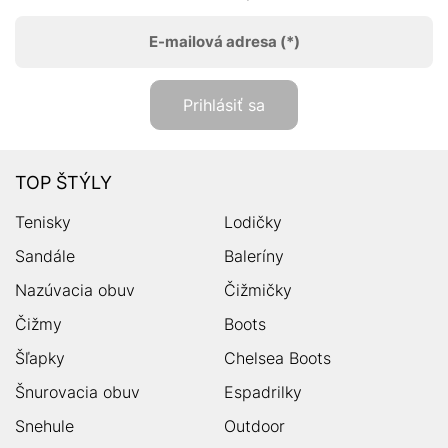
E-mailová adresa
(*)
Prihlásiť sa
TOP ŠTÝLY
Tenisky
Lodičky
Sandále
Baleríny
Nazúvacia obuv
Čižmičky
Čižmy
Boots
Šľapky
Chelsea Boots
Šnurovacia obuv
Espadrilky
Snehule
Outdoor