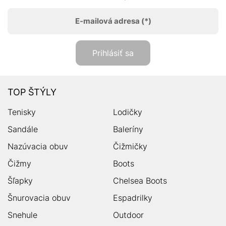
E-mailová adresa
(*)
Prihlásiť sa
TOP ŠTÝLY
Tenisky
Lodičky
Sandále
Baleríny
Nazúvacia obuv
Čižmičky
Čižmy
Boots
Šľapky
Chelsea Boots
Šnurovacia obuv
Espadrilky
Snehule
Outdoor