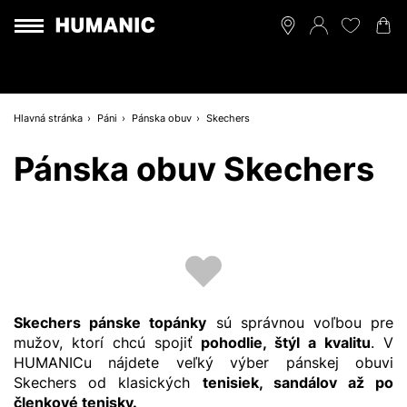
Hlavná stránka
Páni
Pánska obuv
Skechers
Pánska obuv Skechers
Skechers
pánske topánky
sú správnou voľbou pre
mužov, ktorí chcú spojiť
pohodlie, štýl a kvalitu
. V
HUMANICu nájdete veľký výber pánskej obuvi
Skechers od klasických
tenisiek
,
sandálov
až po
členkové tenisky
.