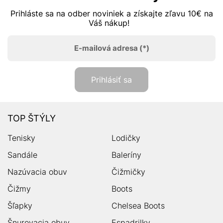
Prihláste sa na odber noviniek a získajte zľavu 10€ na
Váš nákup!
E-mailová adresa
(*)
Prihlásiť sa
TOP ŠTÝLY
Tenisky
Lodičky
Sandále
Baleríny
Nazúvacia obuv
Čižmičky
Čižmy
Boots
Šľapky
Chelsea Boots
Šnurovacia obuv
Espadrilky