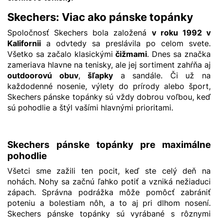
Skechers: Viac ako pánske topánky
Spoločnosť Skechers bola založená
v roku 1992 v
Kalifornii
a odvtedy sa preslávila po celom svete.
Všetko sa začalo klasickými
čižmami
. Dnes sa značka
zameriava hlavne na tenisky, ale jej sortiment zahŕňa aj
outdoorovú obuv
,
šľapky
a sandále. Či už na
každodenné nosenie, výlety do prírody alebo šport,
Skechers pánske topánky sú vždy dobrou voľbou, keď
sú pohodlie a štýl vašími hlavnými prioritami.
Skechers pánske topánky pre maximálne
pohodlie
Všetci sme zažili ten pocit, keď ste celý deň na
nohách. Nohy sa začnú ľahko potiť a vzniká nežiaduci
zápach. Správna podrážka môže pomôcť zabrániť
poteniu a bolestiam nôh, a to aj pri dlhom nosení.
Skechers pánske topánky sú vyrábané s rôznymi