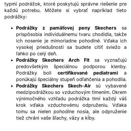
typmi podrážok, ktoré poskytujú správne riešenie pre
každú potrebu. Môžete si vybrať napríklad tieto
podrážky:
Podrážky z pamäťovej peny Skechers
sa
prispôsobia individuálnemu tvaru chodidla, takže
ich nosenie je mimoriadne pohodlné. Vďaka ich
vysokej priedušnosti sa budete cítiť sviežo a
ľahko po celý deň.
Podrážky Skechers Arch Fit
sa vyznačujú
predovšetkým špeciálnou podporou klenby.
Podrážky boli
certifikované pediatrami
a
ponúkajú špeciálny stupeň odľahčenia a pohodlia.
Podrážky Skechers Skech-Air
sú vybavené
medzipodrážkou so vzduchovým tlmením. Okrem
výnimočného vzhľadu podrážka tlmí každý váš
krok vďaka vzduchovému odpruženiu. Vďaka
tomu sa nielen pohodlne nosia, ale odpruženie
tiež chráni vaše šľachy, väzy a kĺby.