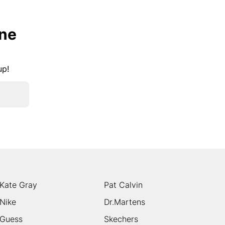
lne
kup!
Kate Gray
Pat Calvin
Nike
Dr.Martens
Guess
Skechers