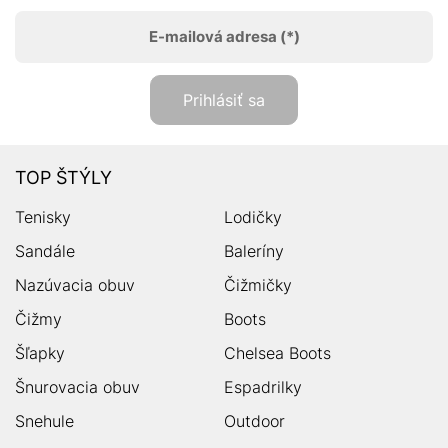
E-mailová adresa
(*)
Prihlásiť sa
TOP ŠTÝLY
Tenisky
Lodičky
Sandále
Baleríny
Nazúvacia obuv
Čižmičky
Čižmy
Boots
Šľapky
Chelsea Boots
Šnurovacia obuv
Espadrilky
Snehule
Outdoor