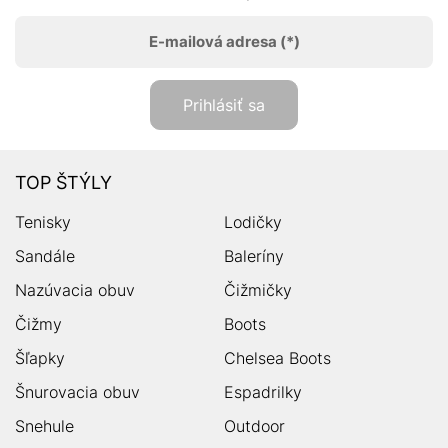
E-mailová adresa
(*)
Prihlásiť sa
TOP ŠTÝLY
Tenisky
Lodičky
Sandále
Baleríny
Nazúvacia obuv
Čižmičky
Čižmy
Boots
Šľapky
Chelsea Boots
Šnurovacia obuv
Espadrilky
Snehule
Outdoor