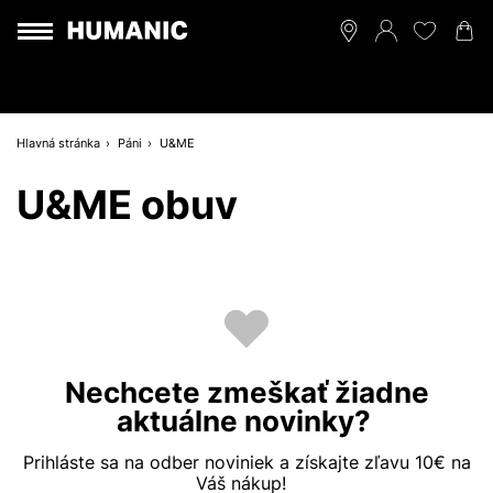
Hlavná stránka
Páni
U&ME
U&ME obuv
Nechcete zmeškať žiadne
aktuálne novinky?
Prihláste sa na odber noviniek a získajte zľavu 10€ na
Váš nákup!