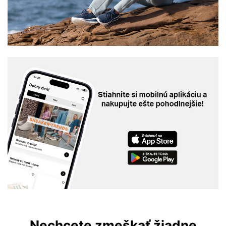
Nechcete zmeškať žiadne