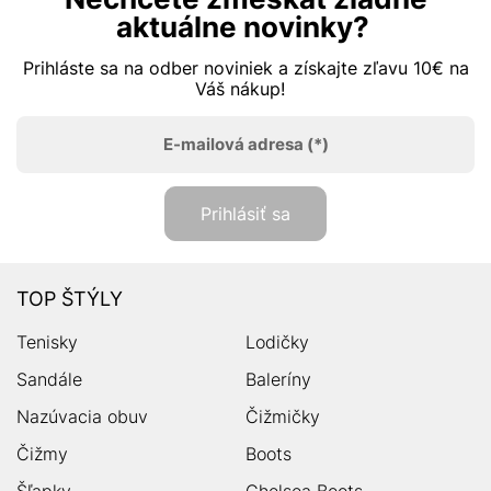
aktuálne novinky?
Prihláste sa na odber noviniek a získajte zľavu 10€ na
Váš nákup!
E-mailová adresa
(*)
Prihlásiť sa
TOP ŠTÝLY
Tenisky
Lodičky
Sandále
Baleríny
Nazúvacia obuv
Čižmičky
Čižmy
Boots
Šľapky
Chelsea Boots