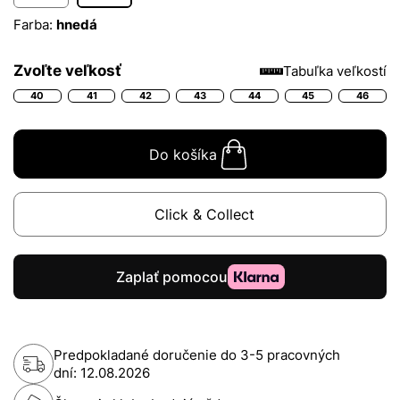
Farba:
hnedá
Zvoľte veľkosť
Tabuľka veľkostí
40
41
42
43
44
45
46
Do košíka
Click & Collect
Predpokladané doručenie do 3-5 pracovných
dní:
12.08.2026