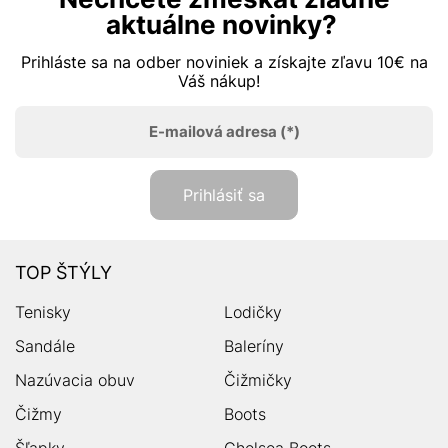
aktuálne novinky?
Prihláste sa na odber noviniek a získajte zľavu 10€ na
Váš nákup!
E-mailová adresa
(*)
Prihlásiť sa
TOP ŠTÝLY
Tenisky
Lodičky
Sandále
Baleríny
Nazúvacia obuv
Čižmičky
Čižmy
Boots
Šľapky
Chelsea Boots