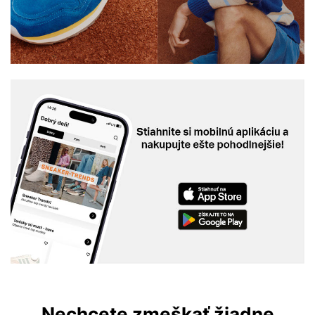
Nechcete zmeškať žiadne