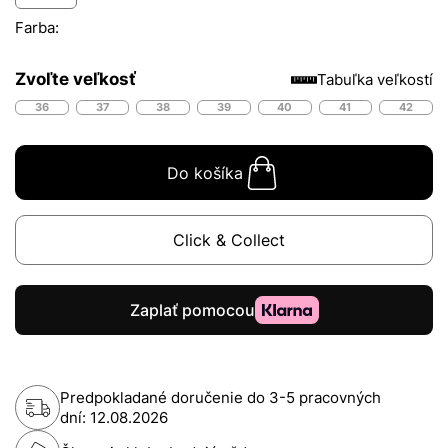
Farba:
Zvoľte veľkosť
Tabuľka veľkostí
36
37
38
39
40
41
42
Do košíka
Click & Collect
Predpokladané doručenie do 3-5 pracovných
dní:
12.08.2026