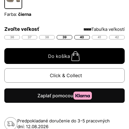
Farba:
čierna
Zvoľte veľkosť
Tabuľka veľkostí
36
37
38
39
40
41
42
Do košíka
Click & Collect
Predpokladané doručenie do 3-5 pracovných
dní:
12.08.2026