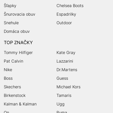
Šľapky
Chelsea Boots
Šnurovacia obuv
Espadrilky
Snehule
Outdoor
Domáca obuv
TOP ZNAČKY
Tommy Hilfiger
Kate Gray
Pat Calvin
Lazzarini
Nike
Dr.Martens
Boss
Guess
Skechers
Michael Kors
Birkenstock
Tamaris
Kalman & Kalman
Ugg
On
Puma