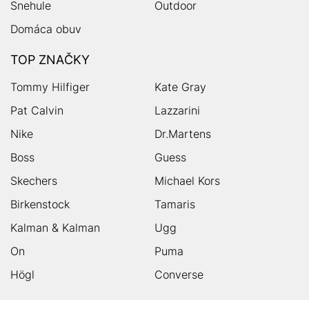
Snehule
Outdoor
Domáca obuv
TOP ZNAČKY
Tommy Hilfiger
Kate Gray
Pat Calvin
Lazzarini
Nike
Dr.Martens
Boss
Guess
Skechers
Michael Kors
Birkenstock
Tamaris
Kalman & Kalman
Ugg
On
Puma
Högl
Converse
HUMANIC