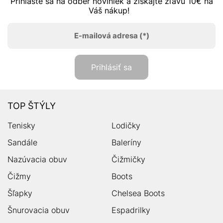
Prihláste sa na odber noviniek a získajte zľavu 10€ na
Váš nákup!
E-mailová adresa
(*)
Prihlásiť sa
TOP ŠTÝLY
Tenisky
Lodičky
Sandále
Baleríny
Nazúvacia obuv
Čižmičky
Čižmy
Boots
Šľapky
Chelsea Boots
Šnurovacia obuv
Espadrilky