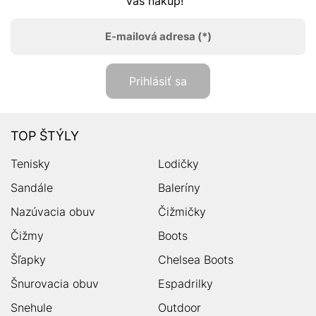
Váš nákup!
E-mailová adresa
(*)
Prihlásiť sa
TOP ŠTÝLY
Tenisky
Lodičky
Sandále
Baleríny
Nazúvacia obuv
Čižmičky
Čižmy
Boots
Šľapky
Chelsea Boots
Šnurovacia obuv
Espadrilky
Snehule
Outdoor