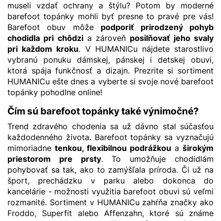
museli vzdať ochrany a štýlu? Potom by moderné
barefoot topánky mohli byť presne to pravé pre vás!
Barefoot obuv môže
podporiť prirodzený pohyb
chodidla pri chôdzi
a zároveň
posilňovať jeho svaly
pri každom kroku
. V HUMANICu nájdete starostlivo
vybranú ponuku dámskej, pánskej i
detskej obuvi
,
ktorá spája funkčnosť a dizajn. Prezrite si sortiment
HUMANICu ešte dnes a vyberte si svoje nové barefoot
topánky pohodlne online!
Čím sú barefoot topánky také výnimočné?
Trend zdravého chodenia sa už dávno stal súčasťou
každodenného života. Barefoot topánky sa vyznačujú
mimoriadne
tenkou, flexibilnou podrážkou
a
širokým
priestorom pre prsty
. To umožňuje chodidlám
pohybovať sa tak, ako to zamýšľala príroda. Či už na
šport, prechádzku v parku alebo dokonca do
kancelárie - možnosti využitia barefoot obuvi sú veľmi
rozmanité. Sortiment v HUMANICu zahŕňa značky ako
Froddo
,
Superfit
alebo
Affenzahn
, ktoré sú známe