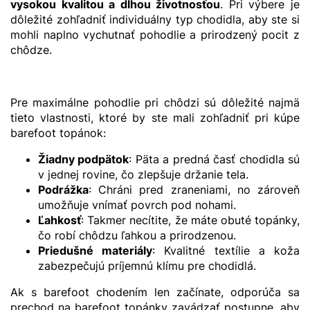
vysokou kvalitou a dlhou životnosťou
. Pri výbere je
dôležité zohľadniť individuálny typ chodidla, aby ste si
mohli naplno vychutnať pohodlie a prirodzený pocit z
chôdze.
Pre maximálne pohodlie pri chôdzi sú dôležité najmä
tieto vlastnosti, ktoré by ste mali zohľadniť pri kúpe
barefoot topánok:
Žiadny podpätok
: Päta a predná časť chodidla sú
v jednej rovine, čo zlepšuje držanie tela.
Podrážka
: Chráni pred zraneniami, no zároveň
umožňuje vnímať povrch pod nohami.
Ľahkosť
: Takmer necítite, že máte obuté topánky,
čo robí chôdzu ľahkou a prirodzenou.
Priedušné materiály
: Kvalitné textílie a koža
zabezpečujú príjemnú klímu pre chodidlá.
Ak s barefoot chodením len začínate, odporúča sa
prechod na barefoot topánky zavádzať postupne, aby