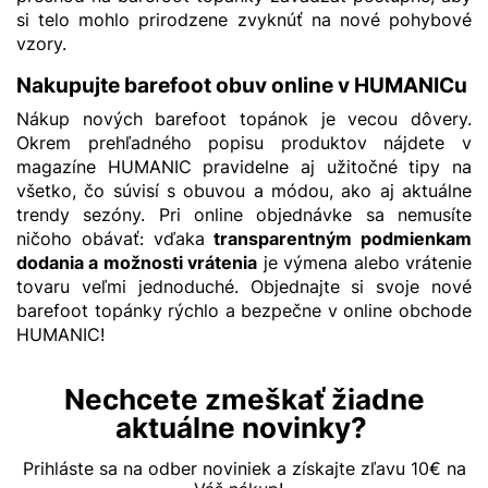
si telo mohlo prirodzene zvyknúť na nové pohybové
vzory.
Nakupujte barefoot obuv online v HUMANICu
Nákup nových barefoot topánok je vecou dôvery.
Okrem prehľadného popisu produktov nájdete v
magazíne HUMANIC
pravidelne aj užitočné tipy na
všetko, čo súvisí s obuvou a módou, ako aj aktuálne
trendy sezóny. Pri online objednávke sa nemusíte
ničoho obávať: vďaka
transparentným podmienkam
dodania a možnosti vrátenia
je výmena alebo vrátenie
tovaru veľmi jednoduché. Objednajte si svoje nové
barefoot topánky rýchlo a bezpečne v online obchode
HUMANIC!
Nechcete zmeškať žiadne
aktuálne novinky?
Prihláste sa na odber noviniek a získajte zľavu 10€ na