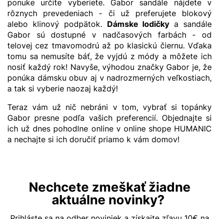
ponuke určite vyberiete. Gabor sandále nájdete v
rôznych prevedeniach - či už preferujete blokový
alebo klinový podpätok.
Dámske lodičky
a sandále
Gabor sú dostupné v nadčasových farbách - od
telovej cez tmavomodrú až po klasickú čiernu. Vďaka
tomu sa nemusíte báť, že vyjdú z módy a môžete ich
nosiť každý rok! Navyše, výhodou značky Gabor je, že
ponúka dámsku obuv aj v nadrozmerných veľkostiach,
a tak si vyberie naozaj každý!
Teraz vám už nič nebráni v tom, vybrať si topánky
Gabor presne podľa vašich preferencií. Objednajte si
ich už dnes pohodlne online v online shope HUMANIC
a nechajte si ich doručiť priamo k vám domov!
Nechcete zmeškať žiadne
aktuálne novinky?
Prihláste sa na odber noviniek a získajte zľavu 10€ na