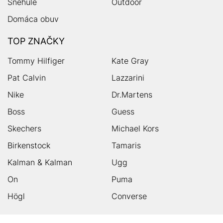
Snehule
Outdoor
Domáca obuv
TOP ZNAČKY
Tommy Hilfiger
Kate Gray
Pat Calvin
Lazzarini
Nike
Dr.Martens
Boss
Guess
Skechers
Michael Kors
Birkenstock
Tamaris
Kalman & Kalman
Ugg
On
Puma
Högl
Converse
HUMANIC