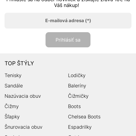
Váš nákup!
E-mailová adresa
(*)
Prihlásiť sa
TOP ŠTÝLY
Tenisky
Lodičky
Sandále
Baleríny
Nazúvacia obuv
Čižmičky
Čižmy
Boots
Šľapky
Chelsea Boots
Šnurovacia obuv
Espadrilky