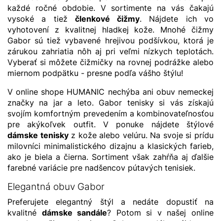
každé ročné obdobie. V sortimente na vás čakajú
vysoké a tiež
členkové čižmy
. Nájdete ich vo
vyhotovení z kvalitnej hladkej kože. Mnohé čižmy
Gabor sú tiež vybavené hrejivou podšívkou, ktorá je
zárukou zahriatia nôh aj pri veľmi nízkych teplotách.
Vyberať si môžete čižmičky na rovnej podrážke alebo
miernom podpätku - presne podľa vášho štýlu!
V online shope HUMANIC nechýba ani obuv nemeckej
značky na jar a leto. Gabor tenisky si vás získajú
svojím komfortným prevedením a kombinovateľnosťou
pre akýkoľvek outfit. V ponuke nájdete štýlové
dámske tenisky
z kože alebo velúru. Na svoje si prídu
milovníci minimalistického dizajnu a klasických farieb,
ako je biela a čierna. Sortiment však zahŕňa aj ďalšie
farebné variácie pre nadšencov pútavých tenisiek.
Elegantná obuv Gabor
Preferujete elegantný štýl a nedáte dopustiť na
kvalitné
dámske sandále
? Potom si v našej online