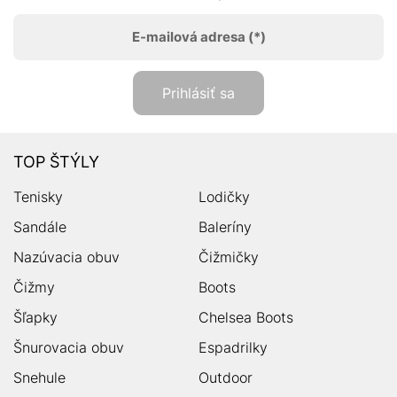
E-mailová adresa
(*)
Prihlásiť sa
TOP ŠTÝLY
Tenisky
Lodičky
Sandále
Baleríny
Nazúvacia obuv
Čižmičky
Čižmy
Boots
Šľapky
Chelsea Boots
Šnurovacia obuv
Espadrilky
Snehule
Outdoor