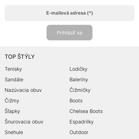
E-mailová adresa
(*)
Prihlásiť sa
TOP ŠTÝLY
Tenisky
Lodičky
Sandále
Baleríny
Nazúvacia obuv
Čižmičky
Čižmy
Boots
Šľapky
Chelsea Boots
Šnurovacia obuv
Espadrilky
Snehule
Outdoor