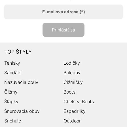
E-mailová adresa
(*)
Prihlásiť sa
TOP ŠTÝLY
Tenisky
Lodičky
Sandále
Baleríny
Nazúvacia obuv
Čižmičky
Čižmy
Boots
Šľapky
Chelsea Boots
Šnurovacia obuv
Espadrilky
Snehule
Outdoor