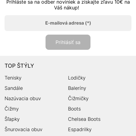
Prihláste sa na odber noviniek a získajte zľavu 10€ na
Váš nákup!
E-mailová adresa
(*)
Prihlásiť sa
TOP ŠTÝLY
Tenisky
Lodičky
Sandále
Baleríny
Nazúvacia obuv
Čižmičky
Čižmy
Boots
Šľapky
Chelsea Boots
Šnurovacia obuv
Espadrilky