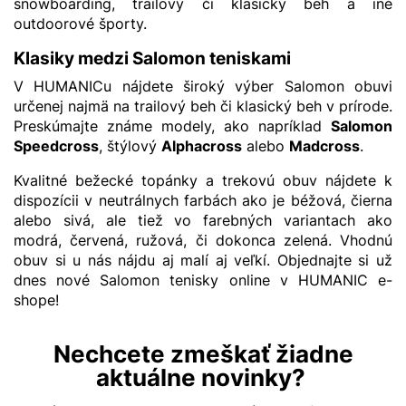
snowboarding, trailový či klasický beh a iné
outdoorové športy.
Klasiky medzi Salomon teniskami
V HUMANICu nájdete široký výber Salomon obuvi
určenej najmä na trailový beh či klasický beh v prírode.
Preskúmajte známe modely, ako napríklad
Salomon
Speedcross
, štýlový
Alphacross
alebo
Madcross
.
Kvalitné bežecké topánky a trekovú obuv nájdete k
dispozícii v neutrálnych farbách ako je béžová, čierna
alebo sivá, ale tiež vo farebných variantach ako
modrá, červená, ružová, či dokonca zelená. Vhodnú
obuv si u nás nájdu aj malí aj veľkí. Objednajte si už
dnes nové Salomon tenisky online v HUMANIC e-
shope!
Nechcete zmeškať žiadne
aktuálne novinky?