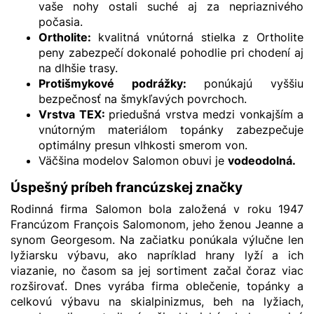
vaše nohy ostali suché aj za nepriaznivého
počasia.
Ortholite:
kvalitná vnútorná stielka z Ortholite
peny zabezpečí dokonalé pohodlie pri chodení aj
na dlhšie trasy.
Protišmykové podrážky
:
ponúkajú vyššiu
bezpečnosť na šmykľavých povrchoch.
Vrstva TEX:
priedušná vrstva medzi vonkajším a
vnútorným materiálom topánky zabezpečuje
optimálny presun vlhkosti smerom von.
Väčšina modelov Salomon obuvi je
vodeodolná
.
Úspešný príbeh francúzskej značky
Rodinná firma Salomon bola založená v roku 1947
Francúzom François Salomonom, jeho ženou Jeanne a
synom Georgesom. Na začiatku ponúkala výlučne len
lyžiarsku výbavu, ako napríklad hrany lyží a ich
viazanie, no časom sa jej sortiment začal čoraz viac
rozširovať. Dnes vyrába firma oblečenie, topánky a
celkovú výbavu na skialpinizmus, beh na lyžiach,