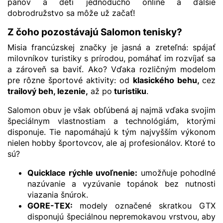
pánov a deti jednoducho online a ďalšie
dobrodružstvo sa môže už začať!
Z čoho pozostávajú Salomon tenisky?
Misia francúzskej značky je jasná a zreteľná: spájať
milovníkov turistiky s prírodou, pomáhať im rozvíjať sa
a zároveň sa baviť. Ako? Vďaka rozličným modelom
pre rôzne športové aktivity: od
klasického behu,
cez
trailový beh, lezenie,
až po
turistiku
.
Salomon obuv je však obľúbená aj najmä vďaka svojim
špeciálnym vlastnostiam a technológiám, ktorými
disponuje. Tie napomáhajú k tým najvyšším výkonom
nielen hobby športovcov, ale aj profesionálov. Ktoré to
sú?
Quicklace
rýchle uvoľnenie:
umožňuje pohodlné
nazúvanie a vyzúvanie topánok bez nutnosti
viazania šnúrok.
GORE-TEX
:
modely označené skratkou GTX
disponujú špeciálnou nepremokavou vrstvou, aby