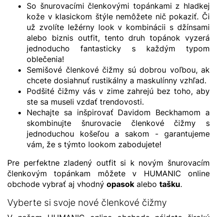
So šnurovacími členkovými topánkami z hladkej
kože v klasickom štýle nemôžete nič pokaziť. Či
už zvolíte ležérny look v kombinácii s džínsami
alebo biznis outfit, tento druh topánok vyzerá
jednoducho fantasticky s každým typom
oblečenia!
Semišové členkové čižmy sú dobrou voľbou, ak
chcete dosiahnuť rustikálny a maskulínny vzhľad.
Podšité čižmy vás v zime zahrejú bez toho, aby
ste sa museli vzdať trendovosti.
Nechajte sa inšpirovať Davidom Beckhamom a
skombinujte šnurovacie členkové čižmy s
jednoduchou košeľou a sakom - garantujeme
vám, že s týmto lookom zabodujete!
Pre perfektne zladený outfit si k novým šnurovacím
členkovým topánkam môžete v HUMANIC online
obchode vybrať aj vhodný
opasok
alebo
tašku
.
Vyberte si svoje nové členkové čižmy