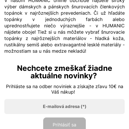
V našom HUMANIC online obchode nájdete široký
výber dámskych a pánskych šnurovacích členkových
topánok v najrôznejších prevedeniach. Či už hľadáte
topánky v jednoduchých farbách alebo
uprednostňujete niečo výraznejšie - v HUMANIC
nájdete oboje! Tiež si u nás môžete vybrať šnurovacie
topánky z najrôznejších materiálov - hladká koža,
rustikálny semiš alebo extravagantné lesklé materiály -
možnostiam sa u nás medze nekladú!
Nechcete zmeškať žiadne
aktuálne novinky?
Prihláste sa na odber noviniek a získajte zľavu 10€ na
Váš nákup!
E-mailová adresa
(*)
Prihlásiť sa