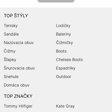
TOP ŠTÝLY
Tenisky
Lodičky
Sandále
Baleríny
Nazúvacia obuv
Čižmičky
Čižmy
Boots
Šľapky
Chelsea Boots
Šnurovacia obuv
Espadrilky
Snehule
Outdoor
Domáca obuv
TOP ZNAČKY
Tommy Hilfiger
Kate Gray