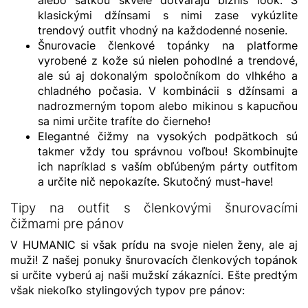
alebo šatkou skvele dotvárajú biznis look. S
klasickými džínsami s nimi zase vykúzlite
trendový outfit vhodný na každodenné nosenie.
Šnurovacie členkové topánky na platforme
vyrobené z kože sú nielen pohodlné a trendové,
ale sú aj dokonalým spoločníkom do vlhkého a
chladného počasia. V kombinácii s džínsami a
nadrozmerným topom alebo mikinou s kapucňou
sa nimi určite trafíte do čierneho!
Elegantné čižmy na vysokých podpätkoch sú
takmer vždy tou správnou voľbou! Skombinujte
ich napríklad s vaším obľúbeným párty outfitom
a určite nič nepokazíte. Skutočný must-have!
Tipy na outfit s členkovými šnurovacími
čižmami pre pánov
V HUMANIC si však prídu na svoje nielen ženy, ale aj
muži! Z našej ponuky šnurovacích členkových topánok
si určite vyberú aj naši mužskí zákazníci. Ešte predtým
však niekoľko stylingových typov pre pánov: