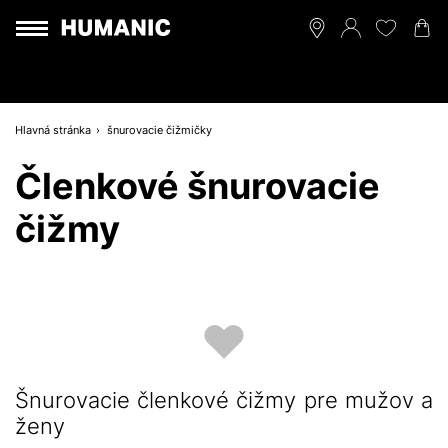
Hlavná stránka
šnurovacie čižmičky
Členkové šnurovacie
čižmy
Šnurovacie členkové čižmy pre mužov a
ženy