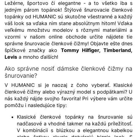
Ležérne, športovo či elegantne - a to všetko iba s
jedným párom topánok! Štýlové šnurovacie členkové
topánky od HUMANIC sú skutočne všestranné a každý
váš look sa vďaka nim stane absolútnym hitom! Vďaka
veľkému množstvu modelov s rôznymi materiálmi a
vzormi v našom online obchode určite nájdete tie
správne šnurovacie členkové čižmy! Objavte ešte dnes
špičkové značky ako
Tommy Hilfiger
,
Timberland
,
Levis
a mnoho ďalších!
Ako správne nosiť dámske členkové čižmy na
šnurovanie?
V HUMANIC si je naozaj z čoho vyberať. Klasické
členkové čižmy alebo výrazný model s podpätkami? U
nás každý nájde svojho favorita! Pri výbere vám určite
pomôžu i nasledujúce tipy:
Klasické členkové topánky na šnurovanie sú
nadčasové a vhodné takmer na každú príležitosť.
V kombinácii s blúzkou a elegantnou kabelkou