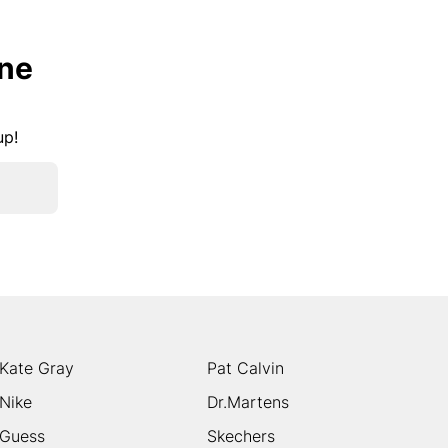
lne
kup!
Kate Gray
Pat Calvin
Nike
Dr.Martens
Guess
Skechers