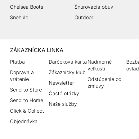
Chelsea Boots
Šnurovacia obuv
Snehule
Outdoor
HUMANIC
ZÁKAZNÍCKA LINKA
Footer
Platba
Darčeková karta
Nadmerné
Bezba
veľkosti
ovlád
Doprava a
Zákaznícky klub
vrátenie
Odstúpenie od
Newsletter
zmluvy
Send to Store
Časté otázky
Send to Home
Naše služby
Click & Collect
Objednávka