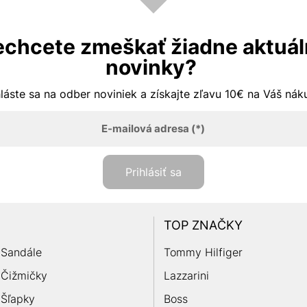
chcete zmeškať žiadne aktuá
novinky?
hláste sa na odber noviniek a získajte zľavu 10€ na Váš ná
E-mailová adresa
(*)
Prihlásiť sa
TOP ZNAČKY
Sandále
Tommy Hilfiger
Čižmičky
Lazzarini
Šľapky
Boss