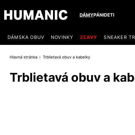
DÁMY
PÁNI
DETI
DÁMSKA OBUV
NOVINKY
ZĽAVY
SNEAKER T
Hlavná stránka
Trblietavá obuv a kabelky
Trblietavá obuv a kab