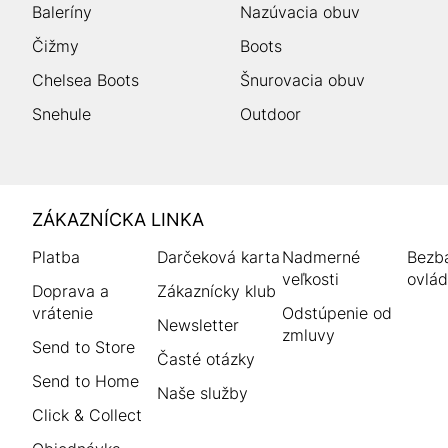
Baleríny
Nazúvacia obuv
Čižmy
Boots
Chelsea Boots
Šnurovacia obuv
Snehule
Outdoor
HUMANIC
ZÁKAZNÍCKA LINKA
Footer
Platba
Darčeková karta
Nadmerné
Bezba
veľkosti
ovlád
Doprava a
Zákaznícky klub
vrátenie
Odstúpenie od
Newsletter
zmluvy
Send to Store
Časté otázky
Send to Home
Naše služby
Click & Collect