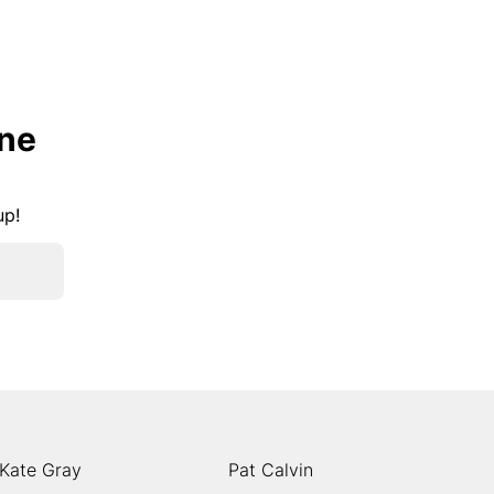
lne
kup!
Kate Gray
Pat Calvin