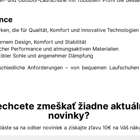
ance
n, die für Qualität, Komfort und innovative Technologien
rnem Design, Komfort und Stabilität
licher Performance und atmungsaktiven Materialien
lexibler Sohle und angenehmer Dämpfung
rschiedliche Anforderungen – von bequemen Laufschuhen 
chcete zmeškať žiadne aktuá
novinky?
hláste sa na odber noviniek a získajte zľavu 10€ na Váš ná