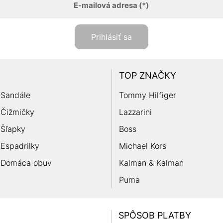
E-mailová adresa
(*)
Prihlásiť sa
TOP ZNAČKY
Sandále
Tommy Hilfiger
Čižmičky
Lazzarini
Šľapky
Boss
Espadrilky
Michael Kors
Domáca obuv
Kalman & Kalman
Puma
SPÔSOB PLATBY