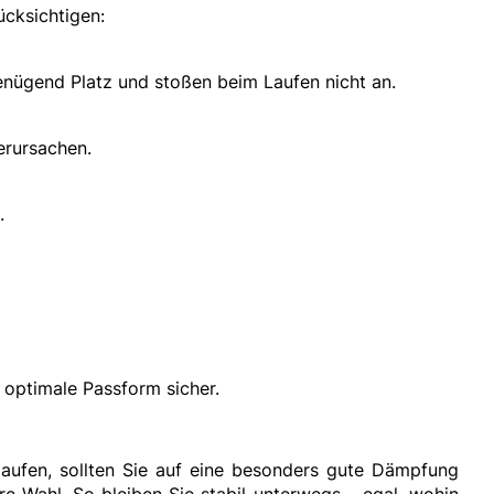
ücksichtigen:
enügend Platz und stoßen beim Laufen nicht an.
erursachen.
.
e optimale Passform sicher.
laufen, sollten Sie auf eine besonders gute Dämpfung
e Wahl. So bleiben Sie stabil unterwegs – egal, wohin