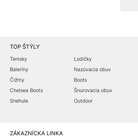
TOP ŠTÝLY
Tenisky
Lodičky
Baleríny
Nazúvacia obuv
Čižmy
Boots
Chelsea Boots
Šnurovacia obuv
Snehule
Outdoor
HUMANIC
ZÁKAZNÍCKA LINKA