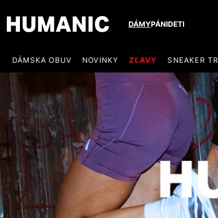
DÁMY
PÁNI
DETI
DÁMSKA OBUV
NOVINKY
ZĽAVY
SNEAKER T