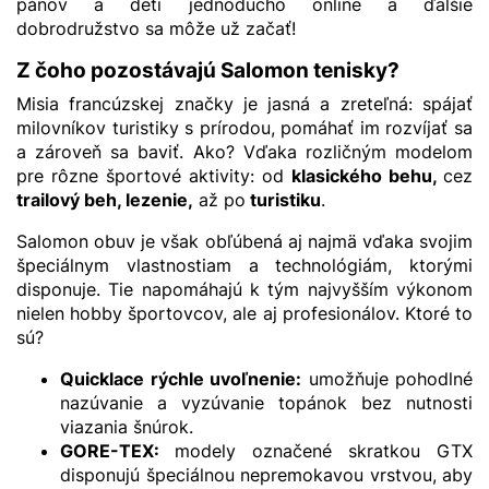
pánov a deti jednoducho online a ďalšie
dobrodružstvo sa môže už začať!
Z čoho pozostávajú Salomon tenisky?
Misia francúzskej značky je jasná a zreteľná: spájať
milovníkov turistiky s prírodou, pomáhať im rozvíjať sa
a zároveň sa baviť. Ako? Vďaka rozličným modelom
pre rôzne športové aktivity: od
klasického behu,
cez
trailový beh, lezenie,
až po
turistiku
.
Salomon obuv je však obľúbená aj najmä vďaka svojim
špeciálnym vlastnostiam a technológiám, ktorými
disponuje. Tie napomáhajú k tým najvyšším výkonom
nielen hobby športovcov, ale aj profesionálov. Ktoré to
sú?
Quicklace
rýchle uvoľnenie:
umožňuje pohodlné
nazúvanie a vyzúvanie topánok bez nutnosti
viazania šnúrok.
GORE-TEX
:
modely označené skratkou GTX
disponujú špeciálnou nepremokavou vrstvou, aby