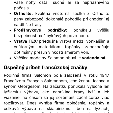
vaše nohy ostali suché aj za nepriaznivého
počasia.
Ortholite:
kvalitná vnútorná stielka z Ortholite
peny zabezpečí dokonalé pohodlie pri chodení aj
na dlhšie trasy.
Protišmykové podrážky
:
ponúkajú vyššiu
bezpečnosť na šmykľavých povrchoch.
Vrstva TEX:
priedušná vrstva medzi vonkajším a
vnútorným materiálom topánky zabezpečuje
optimálny presun vlhkosti smerom von.
Väčšina modelov Salomon obuvi je
vodeodolná
.
Úspešný príbeh francúzskej značky
Rodinná firma Salomon bola založená v roku 1947
Francúzom François Salomonom, jeho ženou Jeanne a
synom Georgesom. Na začiatku ponúkala výlučne len
lyžiarsku výbavu, ako napríklad hrany lyží a ich
viazanie, no časom sa jej sortiment začal čoraz viac
rozširovať. Dnes vyrába firma oblečenie, topánky a
celkovú výbavu na skialpinizmus, beh na lyžiach,