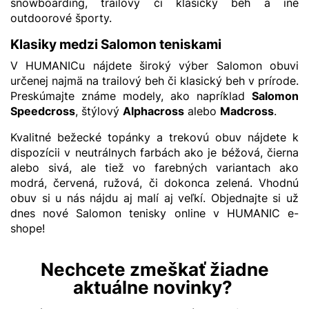
snowboarding, trailový či klasický beh a iné
outdoorové športy.
Klasiky medzi Salomon teniskami
V HUMANICu nájdete široký výber Salomon obuvi
určenej najmä na trailový beh či klasický beh v prírode.
Preskúmajte známe modely, ako napríklad
Salomon
Speedcross
, štýlový
Alphacross
alebo
Madcross
.
Kvalitné bežecké topánky a trekovú obuv nájdete k
dispozícii v neutrálnych farbách ako je béžová, čierna
alebo sivá, ale tiež vo farebných variantach ako
modrá, červená, ružová, či dokonca zelená. Vhodnú
obuv si u nás nájdu aj malí aj veľkí. Objednajte si už
dnes nové Salomon tenisky online v HUMANIC e-
shope!
Nechcete zmeškať žiadne
aktuálne novinky?